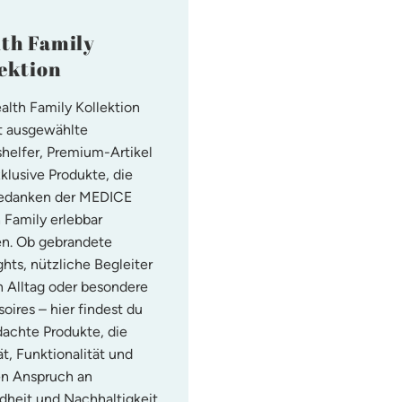
th Family
ektion
alth Family Kollektion
t ausgewählte
shelfer, Premium-Artikel
klusive Produkte, die
edanken der MEDICE
 Family erlebbar
n. Ob gebrandete
ghts, nützliche Begleiter
n Alltag oder besondere
oires – hier findest du
achte Produkte, die
ät, Funktionalität und
n Anspruch an
heit und Nachhaltigkeit