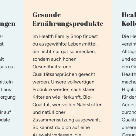
Gesunde
Heal
ungen
Ernährungsprodukte
Koll
er
Im Health Family Shop findest
Die He
st
du ausgewählte Lebensmittel,
verein
die nicht nur gut schmecken,
Alltag
it
sondern auch
hohen
und ex
aus gut
Gesundheits- und
den G
Qualitätsansprüchen
gerecht
Health
itteln
werden. Unsere
vollwertigen
mache
it aus
Produkte werden nach klaren
Highli
sorgung
Kriterien wie Herkunft, Bio-
für de
Qualität, wertvollen Nährstoffen
Access
r auf
und natürlicher
durchd
odale
Zusammensetzung ausgewählt.
Qualit
So kannst du dich auf eine
unsere
Auswahl verlassen, die
Gesund