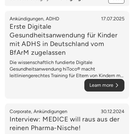
Darmgesundheit
Hautgesundheit
Ankündigungen, ADHD
17.07.2025
Erste Digitale
Erkältung
Gesundheitsanwendung für Kinder
mit ADHS in Deutschland vom
BfArM zugelassen
Die wissenschaftlich fundierte Digitale
Gesundheitsanwendung hiToco® macht
leitliniengerechtes Training für Eltern von Kindern mit
ADHS endlich flächendeckend möglich.
Learn more
Corporate, Ankündigungen
30.12.2024
Interview: MEDICE will raus aus der
reinen Pharma-Nische!