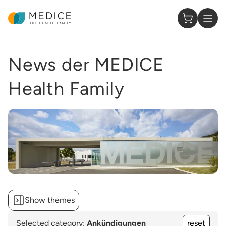
Hide themes
Homepage
0 Items in
Unternehmen
News der MEDICE
Ankündigungen
Health Family
Gesundheitslösungen
Mentale Gesundheit
ADHS
Podcast
Nierenheilkunde
Show themes
Frauengesundheit
Selected category:
Ankündigungen
reset